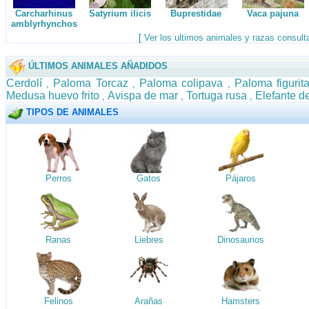
Carcharhinus
Satyrium ilicis
Buprestidae
Vaca pajuna
amblyrhynchos
[
Ver los ultimos animales y razas consul
ÚLTIMOS ANIMALES AÑADIDOS
Cerdolí
Paloma Torcaz
Paloma colipava
Paloma figurit
,
,
,
Medusa huevo frito
Avispa de mar
Tortuga rusa
Elefante d
,
,
,
TIPOS DE ANIMALES
Perros
Gatos
Pájaros
Ranas
Liebres
Dinosaurios
Felinos
Arañas
Hamsters