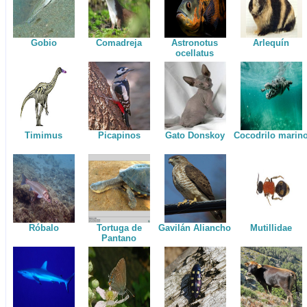
Gobio
Comadreja
Astronotus
Arlequín
ocellatus
Timimus
Picapinos
Gato Donskoy
Cocodrilo marin
Róbalo
Tortuga de
Gavilán Aliancho
Mutillidae
Pantano