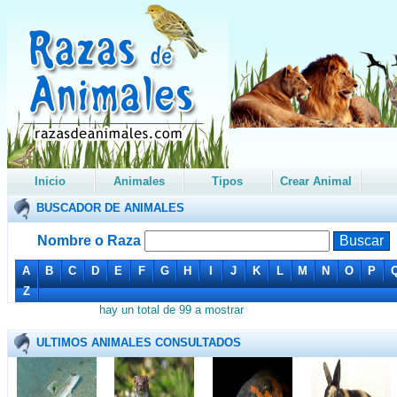
Inicio
Animales
Tipos
Crear Animal
BUSCADOR DE ANIMALES
Nombre o Raza
A
B
C
D
E
F
G
H
I
J
K
L
M
N
O
P
Z
hay un total de 99 a mostrar
ULTIMOS ANIMALES CONSULTADOS